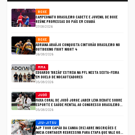
BOXE
CAMPEONATO BRASILEIRO CADETE E JUVENIL DE BOXE
REÚNE PROMESSAS DO PAÍS EM CUIABÁ
07/08/2026
BOXE
ADRIANA ARAÚJO CONQUISTA CINTURÃO BRASILEIRO NO
OUTBOXING FIGHT NIGHT 4
06/08/2026
MMA
EDUARDO ‘BBZÃO’ ESTREIA NA PFL NESTA SEXTA-FEIRA
EM DUELO DE NOCAUTEADORES
05/08/2026
JUDÔ
FAIXA CORAL DE JUDÔ JORGE JABER LEVA DEBATE SOBRE
ESPORTE E SAÚDE MENTAL AO CONGRESSO BRASILEIRO
DA ASSOCIAÇÃO BRASILEIRA DE PSIQUIATRIA
05/08/2026
JIU-JITSU
AJP TOUR CAPÃO DA CANOA (RS) ABRE INSCRIÇÕES E
INICIA CONTAGEM REGRESSIVA PARA ETAPA QUE VALE 600