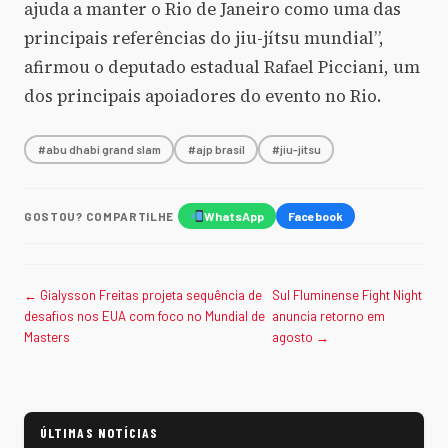
ajuda a manter o Rio de Janeiro como uma das
principais referências do jiu-jítsu mundial”,
afirmou o deputado estadual Rafael Picciani, um
dos principais apoiadores do evento no Rio.
#abu dhabi grand slam
#ajp brasil
#jiu-jitsu
GOSTOU? COMPARTILHE
WhatsApp
Facebook
← Gialysson Freitas projeta sequência de
Sul Fluminense Fight Night
desafios nos EUA com foco no Mundial de
anuncia retorno em
Masters
agosto →
ÚLTIMAS NOTÍCIAS