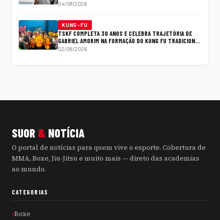
PONTOS NO RANKING
04/08/2026
KUNG-FU
TSKF COMPLETA 30 ANOS E CELEBRA TRAJETÓRIA DE
GABRIEL AMORIM NA FORMAÇÃO DO KUNG FU TRADICIONAL
NO BRASIL
02/08/2026
SUOR
&
NOTÍCIA
O portal de notícias para quem vive o esporte. Cobertura de
MMA, Boxe, Jiu-Jitsu e muito mais — direto das academias
ao mundo.
CATEGORIAS
Boxe