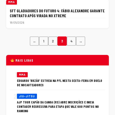
MMA
SFT GLADIADORES DO FUTURO 4: FÁBIO ALEXANDRE GARANTE
CONTRATO APÓS VIRADA NO XTREME
18/05/2026
←
1
2
3
4
→
MAIS LIDAS
1
MMA
EDUARDO ‘BBZÃO’ ESTREIA NA PFL NESTA SEXTA-FEIRA EM DUELO
DE NOCAUTEADORES
2
JIU-JITSU
AJP TOUR CAPÃO DA CANOA (RS) ABRE INSCRIÇÕES E INICIA
CONTAGEM REGRESSIVA PARA ETAPA QUE VALE 600 PONTOS NO
RANKING