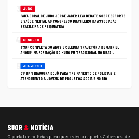
3
JUDÔ
FAIXA CORAL DE JUDÔ JORGE JABER LEVA DEBATE SOBRE ESPORTE
E SAÚDE MENTAL AO CONGRESSO BRASILEIRO DA ASSOCIAÇÃO
BRASILEIRA DE PSIQUIATRIA
4
KUNG-FU
TSKF COMPLETA 30 ANOS E CELEBRA TRAJETÓRIA DE GABRIEL
AMORIM NA FORMAÇÃO DO KUNG FU TRADICIONAL NO BRASIL
5
JIU-JITSU
31º BPM INAUGURA DOJÔ PARA TREINAMENTO DE POLICIAIS E
ATENDIMENTO A JOVENS DE PROJETOS SOCIAIS NO RIO
SUOR
&
NOTÍCIA
O portal de notícias para quem vive o esporte. Cobertura de