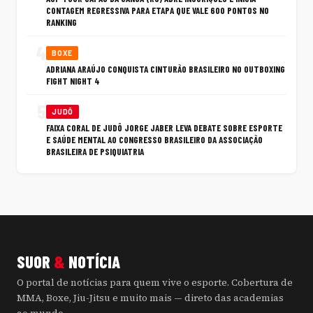
CONTAGEM REGRESSIVA PARA ETAPA QUE VALE 600 PONTOS NO
RANKING
4
BOXE
ADRIANA ARAÚJO CONQUISTA CINTURÃO BRASILEIRO NO OUTBOXING
FIGHT NIGHT 4
5
JUDÔ
FAIXA CORAL DE JUDÔ JORGE JABER LEVA DEBATE SOBRE ESPORTE
E SAÚDE MENTAL AO CONGRESSO BRASILEIRO DA ASSOCIAÇÃO
BRASILEIRA DE PSIQUIATRIA
SUOR
&
NOTÍCIA
O portal de notícias para quem vive o esporte. Cobertura de
MMA, Boxe, Jiu-Jitsu e muito mais — direto das academias