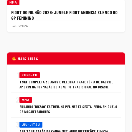
MMA
FIGHT DO MILHÃO 2026: JUNGLE FIGHT ANUNCIA ELENCO DO
GP FEMININO
14/05/2026
MAIS LIDAS
1
KUNG-FU
TSKF COMPLETA 30 ANOS E CELEBRA TRAJETÓRIA DE GABRIEL
AMORIM NA FORMAÇÃO DO KUNG FU TRADICIONAL NO BRASIL
2
MMA
EDUARDO ‘BBZÃO’ ESTREIA NA PFL NESTA SEXTA-FEIRA EM DUELO
DE NOCAUTEADORES
3
JIU-JITSU
AJP TOUR CAPÃO DA CANOA (RS) ABRE INSCRIÇÕES E INICIA