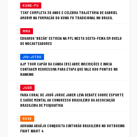
1
KUNG-FU
TSKF COMPLETA 30 ANOS E CELEBRA TRAJETÓRIA DE GABRIEL
AMORIM NA FORMAÇÃO DO KUNG FU TRADICIONAL NO BRASIL
2
MMA
EDUARDO ‘BBZÃO’ ESTREIA NA PFL NESTA SEXTA-FEIRA EM DUELO
DE NOCAUTEADORES
3
JIU-JITSU
AJP TOUR CAPÃO DA CANOA (RS) ABRE INSCRIÇÕES E INICIA
CONTAGEM REGRESSIVA PARA ETAPA QUE VALE 600 PONTOS NO
RANKING
4
JUDÔ
FAIXA CORAL DE JUDÔ JORGE JABER LEVA DEBATE SOBRE ESPORTE
E SAÚDE MENTAL AO CONGRESSO BRASILEIRO DA ASSOCIAÇÃO
BRASILEIRA DE PSIQUIATRIA
5
BOXE
ADRIANA ARAÚJO CONQUISTA CINTURÃO BRASILEIRO NO OUTBOXING
FIGHT NIGHT 4