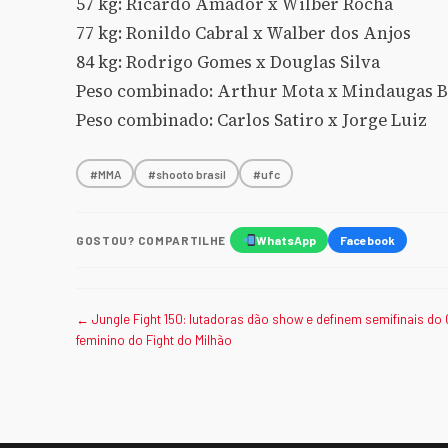
57 kg: Ricardo Amador x Wilber Rocha
77 kg: Ronildo Cabral x Walber dos Anjos
84 kg: Rodrigo Gomes x Douglas Silva
Peso combinado: Arthur Mota x Mindaugas B
Peso combinado: Carlos Satiro x Jorge Luiz
#MMA
#shooto brasil
#ufc
GOSTOU? COMPARTILHE
WhatsApp
Facebook
← Jungle Fight 150: lutadoras dão show e definem semifinais do
feminino do Fight do Milhão