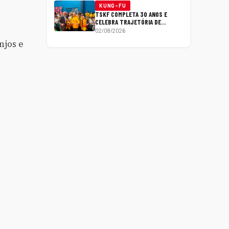
KUNG-FU
TSKF COMPLETA 30 ANOS E
CELEBRA TRAJETÓRIA DE
GABRIEL AMORIM NA FORMAÇÃO
02/08/2026
DO KUNG FU TRADICIONAL NO
njos e
BRASIL