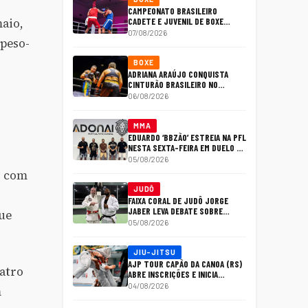
CAMPEONATO BRASILEIRO
maio,
CADETE E JUVENIL DE BOXE
REÚNE PROMESSAS DO PAÍS EM
07/08/2026
 peso-
CUIABÁ
BOXE
ADRIANA ARAÚJO CONQUISTA
CINTURÃO BRASILEIRO NO
OUTBOXING FIGHT NIGHT 4
06/08/2026
MMA
EDUARDO ‘BBZÃO’ ESTREIA NA PFL
NESTA SEXTA-FEIRA EM DUELO DE
NOCAUTEADORES
05/08/2026
o com
JUDÔ
FAIXA CORAL DE JUDÔ JORGE
JABER LEVA DEBATE SOBRE
gue
ESPORTE E SAÚDE MENTAL AO
05/08/2026
CONGRESSO BRASILEIRO DA
ASSOCIAÇÃO BRASILEIRA DE
PSIQUIATRIA
JIU-JITSU
AJP TOUR CAPÃO DA CANOA (RS)
atro
ABRE INSCRIÇÕES E INICIA
CONTAGEM REGRESSIVA PARA
04/08/2026
m
ETAPA QUE VALE 600 PONTOS NO
RANKING