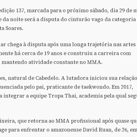
 edição 137, marcada para o próximo sábado, dia 29 de 
 da noite será a disputa do cinturão vago da categoria
a Soares.
ar chega à disputa após uma longa trajetória nas artes
mente há cerca de 19 anos e construiu a carreira com
l, mantendo atividade constante no MMA.
res, natural de Cabedelo. A lutadora iniciou sua relaçã
luenciada pelo pai, praticante de taekwondo. Em 2017,
a integrar a equipe Tropa Thai, academia pela qual se
xeira, que retorna ao MMA profissional após quase qu
 cage para enfrentar o amazonense David Ruan, de 26, e