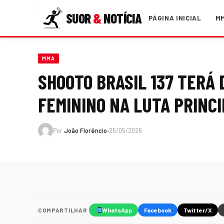
SUOR
&
NOTÍCIA
PÁGINA INICIAL
M
MMA
SHOOTO BRASIL 137 TERÁ 
FEMININO NA LUTA PRINCI
Por
João Florêncio
•
25/05/2026
COMPARTILHAR
WhatsApp
Facebook
Twitter/X